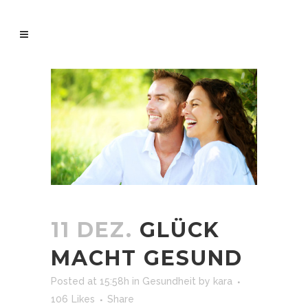
11 DEZ.
GLÜCK
MACHT GESUND
Posted at 15:58h
in
Gesundheit
by
kara
106
Likes
Share