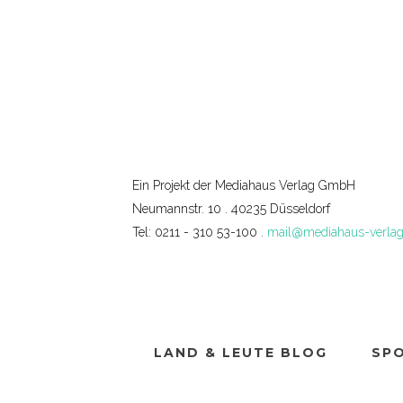
No posts were found.
Ein Projekt der Mediahaus Verlag GmbH
Neumannstr. 10 . 40235 Düsseldorf
Tel: 0211 - 310 53-100 .
mail@mediahaus-verlag
LAND & LEUTE BLOG
SP