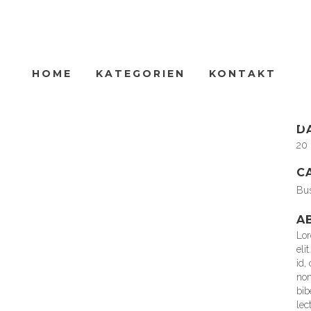
HOME
KATEGORIEN
KONTAKT
C
Lor
SMASH POP ART STORM
D
20
C
Bu
A
Lor
eli
id,
non
bib
lec