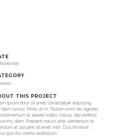
USTOM FIELD
em ipsum dolor sit amet
ATE
 November
ATEGORY
siness
BOUT THIS PROJECT
em ipsum dolor sit amet, consectetuer adipiscing
t. Nam cursus. Morbi ut mi. Nullam enim leo, egestas
 condimentum at, laoreet mattis, massa. Sed eleifend
ummy diam. Praesent mauris ante, elementum et,
endum at, posuere sit amet, nibh. Duis tincidunt
tus quis dui viverra vestibulum.