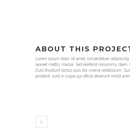
ABOUT THIS PROJEC
Lorem ipsum dolor sit amet, consectetuer adipiscing
laoreet mattis, massa. Sed eleifend nonummy diam. P
Duis tincidunt lectus quis dui viverra vestibulum. S
proident, sunt in culpa qui officia deserunt mollit an