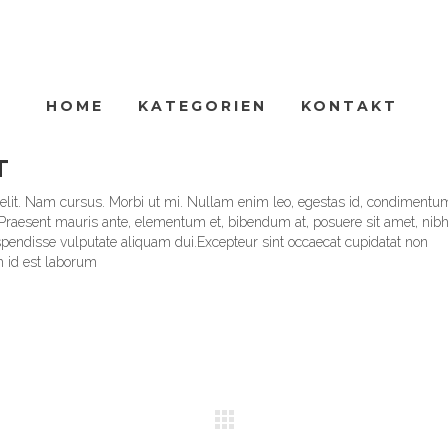
HOME
KATEGORIEN
KONTAKT
T
DER SPIEGEL COVER ART
 elit. Nam cursus. Morbi ut mi. Nullam enim leo, egestas id, condimentum
raesent mauris ante, elementum et, bibendum at, posuere sit amet, nibh
uspendisse vulputate aliquam dui.Excepteur sint occaecat cupidatat non
im id est laborum