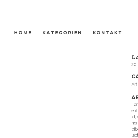
HOME
KATEGORIEN
KONTAKT
C
Lor
MSTERDAM JAZZ FESTIV
D
20
C
Art
A
Lor
eli
id,
non
bib
lec