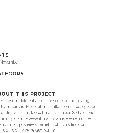
USTOM FIELD
em ipsum dolor sit amet
AL
ATE
 November
ATEGORY
BOUT THIS PROJECT
em ipsum dolor sit amet, consectetuer adipiscing
t. Nam cursus. Morbi ut mi. Nullam enim leo, egestas
 condimentum at, laoreet mattis, massa. Sed eleifend
ummy diam. Praesent mauris ante, elementum et,
endum at, posuere sit amet, nibh. Duis tincidunt
tus quis dui viverra vestibulum.